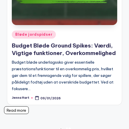
Posted
Bløde jordspidser
in
Budget Bløde Ground Spikes: Værdi,
Vigtige funktioner, Overkommelighed
Budget bløde underlagssko giver essentielle
præstationsfunktioner til en overkommelig pris, hvilket
gør dem til et fremragende valg for spillere, der søger
pålideligt fodtøj uden at overskride budgettet. Ved at
fokusere…
Jenna Hart
09/01/2026
Posted
by
Read more