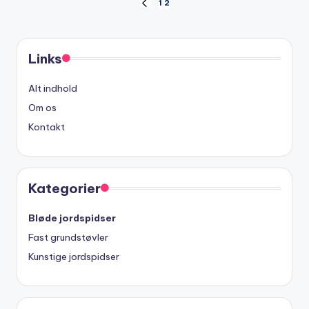
Posts
1
2
PREVIOUS
PAGE
pagination
Links
Alt indhold
Om os
Kontakt
Kategorier
Bløde jordspidser
Fast grundstøvler
Kunstige jordspidser