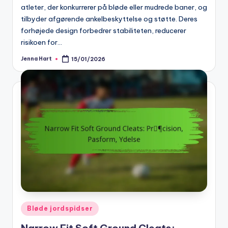
atleter, der konkurrerer på bløde eller mudrede baner, og
tilbyder afgørende ankelbeskyttelse og støtte. Deres
forhøjede design forbedrer stabiliteten, reducerer
risikoen for…
Jenna Hart
15/01/2026
Posted
by
Posted
Bløde jordspidser
in
Narrow Fit Soft Ground Cleats: