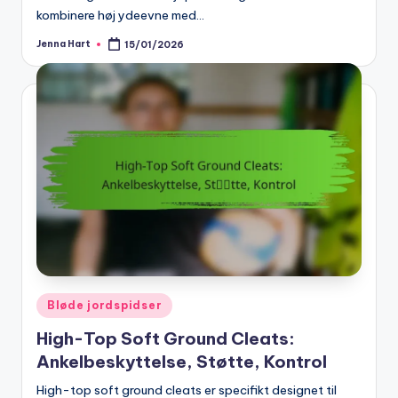
kombinere høj ydeevne med…
Jenna Hart
15/01/2026
Posted
by
Posted
Bløde jordspidser
in
High-Top Soft Ground Cleats:
Ankelbeskyttelse, Støtte, Kontrol
High-top soft ground cleats er specifikt designet til