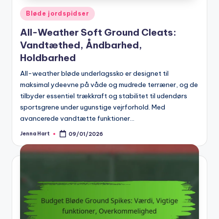
Posted
Bløde jordspidser
in
All-Weather Soft Ground Cleats:
Vandtæthed, Åndbarhed,
Holdbarhed
All-weather bløde underlagssko er designet til
maksimal ydeevne på våde og mudrede terræner, og de
tilbyder essentiel trækkraft og stabilitet til udendørs
sportsgrene under ugunstige vejrforhold. Med
avancerede vandtætte funktioner…
Jenna Hart
09/01/2026
Posted
by