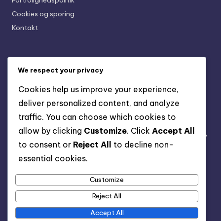
Fortrolighedspolitik
Cookies og sporing
Kontakt
Seneste indlæg
We respect your privacy
Ungdoms Firm Ground Studs: Komfort, Pasform,
Cookies help us improve your experience,
Fleksibilitet
deliver personalized content, and analyze
Professionelle kunstige jordspidser: Ydeevne,
traffic. You can choose which cookies to
holdbarhed, stil
allow by clicking
Customize
. Click
Accept All
Bred Fit Kunstgræs Støvler: Komfort, Størrelse, Støtte
to consent or
Reject All
to decline non-
Premium Soft Ground Studs: Avanceret teknologi,
essential cookies.
Materialer, Ydeevne
Customize
Alsidige kunstige jordspidser: Brug på flere overflader,
Tilpasningsevne, Design
Reject All
Accept All