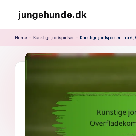
jungehunde.dk
Skip
to
content
Home
-
Kunstige jordspidser
-
Kunstige jordspidser: Træk,