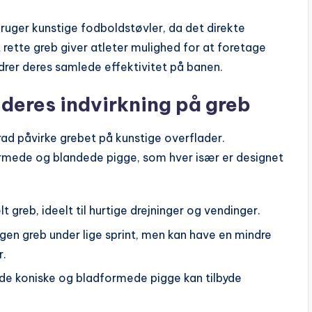
ruger kunstige fodboldstøvler, da det direkte
 rette greb giver atleter mulighed for at foretage
drer deres samlede effektivitet på banen.
deres indvirkning på greb
rad påvirke grebet på kunstige overflader.
ormede og blandede pigge, som hver især er designet
t greb, ideelt til hurtige drejninger og vendinger.
egen greb under lige sprint, men kan have en mindre
r.
e koniske og bladformede pigge kan tilbyde