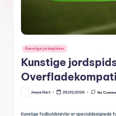
Posted
Kunstige jordspidser
in
Kunstige jordspid
Overfladekompatib
Jenna Hart
29/01/2026
No Comme
Posted
by
Kunstige fodboldstøvler er specialdesignede fod