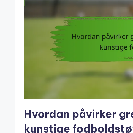
Hvordan påvirker g
kunstige fodboldstø