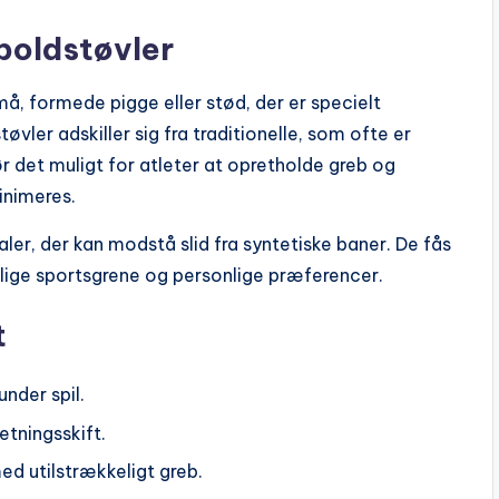
dboldstøvler
å, formede pigge eller stød, der er specielt
øvler adskiller sig fra traditionelle, som ofte er
ør det muligt for atleter at opretholde greb og
inimeres.
aler, der kan modstå slid fra syntetiske baner. De fås
ellige sportsgrene og personlige præferencer.
t
under spil.
etningsskift.
ed utilstrækkeligt greb.