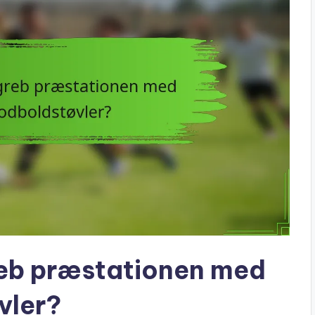
reb præstationen med
vler?