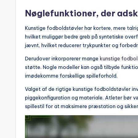
Nøglefunktioner, der adski
Kunstige fodboldstøvler har kortere, mere talr
hvilket muliggør bedre greb på syntetiske over
jævnt, hvilket reducerer trykpunkter og forbedr
Derudover inkorporerer mange
kunstige fodbol
støtte. Nogle modeller kan også tilbyde funkti
imødekomme forskellige spilleforhold.
Valget af de rigtige kunstige fodboldstøvler i
piggekonfiguration og materiale. Atleter bør væ
spillestil for at maksimere præstation og sikke