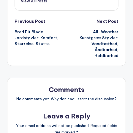
View All Posts
Post
Previous Post
Next Post
Bred Fit Bløde
All-Weather
navigation
Jordstøvler: Komfort,
Kunstgræs Støvler:
Størrelse, Støtte
Vandtæthed,
Åndbarhed,
Holdbarhed
Comments
No comments yet. Why don’t you start the discussion?
Leave a Reply
Your email address will not be published.
Required fields
are marked
*