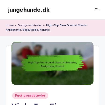
jungehunde.dk
Skip
to
content
Home
-
Fast grundstøvler
-
High-Top Firm Ground Cleats:
Ankelstøtte, Beskyttelse, Kontrol
Posted
Fast grundstøvler
in