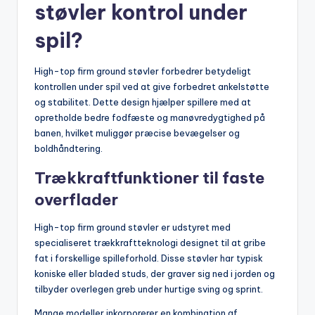
støvler kontrol under
spil?
High-top firm ground støvler forbedrer betydeligt
kontrollen under spil ved at give forbedret ankelstøtte
og stabilitet. Dette design hjælper spillere med at
opretholde bedre fodfæste og manøvredygtighed på
banen, hvilket muliggør præcise bevægelser og
boldhåndtering.
Trækkraftfunktioner til faste
overflader
High-top firm ground støvler er udstyret med
specialiseret trækkraftteknologi designet til at gribe
fat i forskellige spilleforhold. Disse støvler har typisk
koniske eller bladed studs, der graver sig ned i jorden og
tilbyder overlegen greb under hurtige sving og sprint.
Mange modeller inkorporerer en kombination af