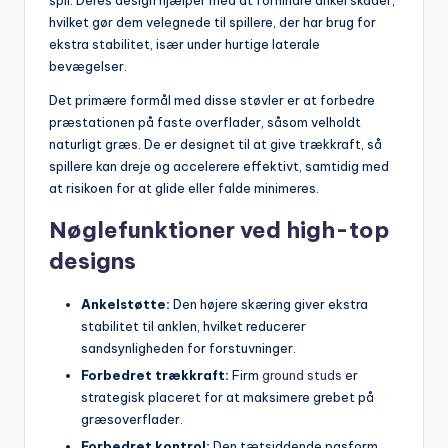
spil. Deres design hjælper med at forhindre ankel skader,
hvilket gør dem velegnede til spillere, der har brug for
ekstra stabilitet, især under hurtige laterale
bevægelser.
Det primære formål med disse støvler er at forbedre
præstationen på faste overflader, såsom velholdt
naturligt græs. De er designet til at give trækkraft, så
spillere kan dreje og accelerere effektivt, samtidig med
at risikoen for at glide eller falde minimeres.
Nøglefunktioner ved high-top
designs
Ankelstøtte:
Den højere skæring giver ekstra
stabilitet til anklen, hvilket reducerer
sandsynligheden for forstuvninger.
Forbedret trækkraft:
Firm
ground studs
er
strategisk placeret for at maksimere grebet på
græsoverflader.
Forbedret kontrol:
Den tætsiddende pasform