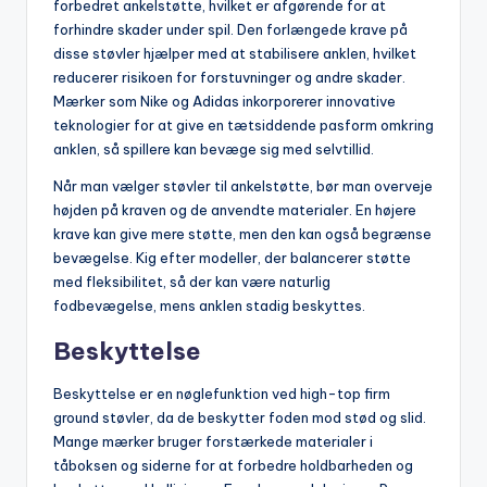
forbedret ankelstøtte, hvilket er afgørende for at
forhindre skader under spil. Den forlængede krave på
disse støvler hjælper med at stabilisere anklen, hvilket
reducerer risikoen for forstuvninger og andre skader.
Mærker som Nike og Adidas inkorporerer innovative
teknologier for at give en tætsiddende pasform omkring
anklen, så spillere kan bevæge sig med selvtillid.
Når man vælger støvler til ankelstøtte, bør man overveje
højden på kraven og de anvendte materialer. En højere
krave kan give mere støtte, men den kan også begrænse
bevægelse. Kig efter modeller, der balancerer støtte
med fleksibilitet, så der kan være naturlig
fodbevægelse, mens anklen stadig beskyttes.
Beskyttelse
Beskyttelse er en nøglefunktion ved high-top firm
ground støvler, da de beskytter foden mod stød og slid.
Mange mærker bruger forstærkede materialer i
tåboksen og siderne for at forbedre holdbarheden og