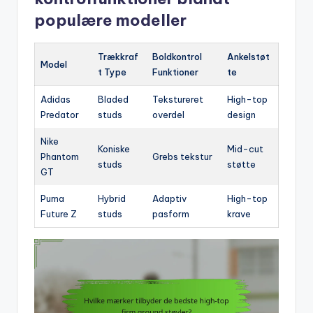
populære modeller
Trækkraf
Boldkontrol
Ankelstøt
Model
t Type
Funktioner
te
Adidas
Bladed
Tekstureret
High-top
Predator
studs
overdel
design
Nike
Koniske
Mid-cut
Phantom
Grebs tekstur
studs
støtte
GT
Puma
Hybrid
Adaptiv
High-top
Future Z
studs
pasform
krave