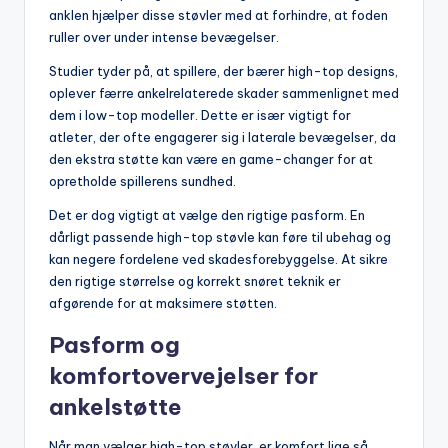
anklen hjælper disse støvler med at forhindre, at foden
ruller over under intense bevægelser.
Studier tyder på, at spillere, der bærer high-top designs,
oplever færre ankelrelaterede skader sammenlignet med
dem i low-top modeller. Dette er især vigtigt for
atleter, der ofte engagerer sig i laterale bevægelser, da
den ekstra støtte kan være en game-changer for at
opretholde spillerens sundhed.
Det er dog vigtigt at vælge den rigtige pasform. En
dårligt passende high-top støvle kan føre til ubehag og
kan negere fordelene ved skadesforebyggelse. At sikre
den rigtige størrelse og korrekt snøret teknik er
afgørende for at maksimere støtten.
Pasform og
komfortovervejelser for
ankelstøtte
Når man vælger high-top støvler, er komfort lige så