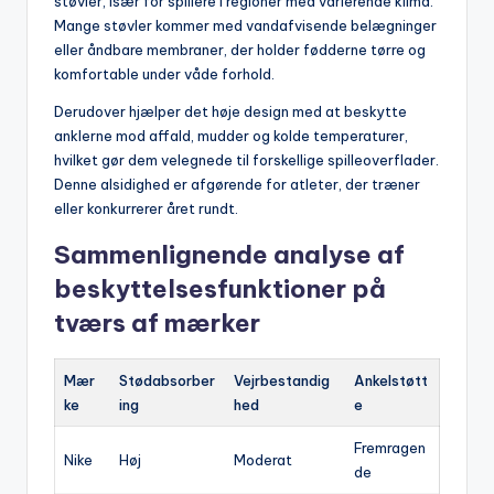
støvler, især for spillere i regioner med varierende klima.
Mange støvler kommer med vandafvisende belægninger
eller åndbare membraner, der holder fødderne tørre og
komfortable under våde forhold.
Derudover hjælper det høje design med at beskytte
anklerne mod affald, mudder og kolde temperaturer,
hvilket gør dem velegnede til forskellige spilleoverflader.
Denne alsidighed er afgørende for atleter, der træner
eller konkurrerer året rundt.
Sammenlignende analyse af
beskyttelsesfunktioner på
tværs af mærker
Mær
Stødabsorber
Vejrbestandig
Ankelstøtt
ke
ing
hed
e
Fremragen
Nike
Høj
Moderat
de