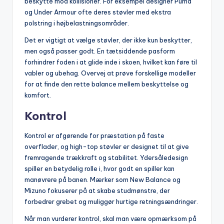
beskytte mod kollisioner. For eksempel designer Puma
og Under Armour ofte deres støvler med ekstra
polstring i højbelastningsområder.
Det er vigtigt at vælge støvler, der ikke kun beskytter,
men også passer godt. En tætsiddende pasform
forhindrer foden i at glide inde i skoen, hvilket kan føre til
vabler og ubehag. Overvej at prøve forskellige modeller
for at finde den rette balance mellem beskyttelse og
komfort.
Kontrol
Kontrol er afgørende for præstation på faste
overflader, og high-top støvler er designet til at give
fremragende trækkraft og stabilitet. Ydersåledesign
spiller en betydelig rolle i, hvor godt en spiller kan
manøvrere på banen. Mærker som New Balance og
Mizuno fokuserer på at skabe studmønstre, der
forbedrer grebet og muliggør hurtige retningsændringer.
Når man vurderer kontrol, skal man være opmærksom på