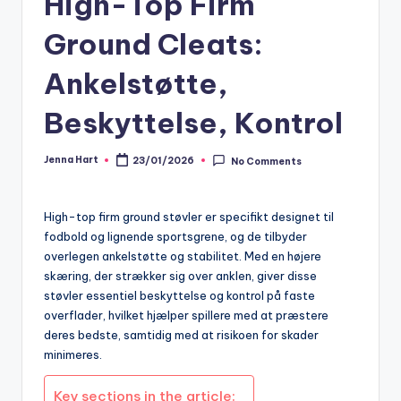
High-Top Firm
Ground Cleats:
Ankelstøtte,
Beskyttelse, Kontrol
Jenna Hart
23/01/2026
No Comments
Posted
by
High-top firm ground støvler er specifikt designet til
fodbold og lignende sportsgrene, og de tilbyder
overlegen ankelstøtte og stabilitet. Med en højere
skæring, der strækker sig over anklen, giver disse
støvler essentiel beskyttelse og kontrol på faste
overflader, hvilket hjælper spillere med at præstere
deres bedste, samtidig med at risikoen for skader
minimeres.
Key sections in the article: